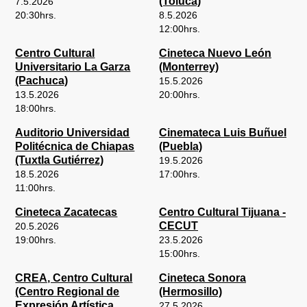
(Toluca)
7.5.2026
20:30
hrs.
8.5.2026
12:00
hrs.
Centro Cultural
Cineteca Nuevo León
Universitario La Garza
(Monterrey)
(Pachuca)
15.5.2026
13.5.2026
20:00
hrs.
18:00
hrs.
Auditorio Universidad
Cinemateca Luis Buñuel
Politécnica de Chiapas
(Puebla)
(Tuxtla Gutiérrez)
19.5.2026
18.5.2026
17:00
hrs.
11:00
hrs.
Cineteca Zacatecas
Centro Cultural Tijuana -
CECUT
20.5.2026
19:00
hrs.
23.5.2026
15:00
hrs.
CREA, Centro Cultural
Cineteca Sonora
(Centro Regional de
(Hermosillo)
Expresión Artística,
27.5.2026