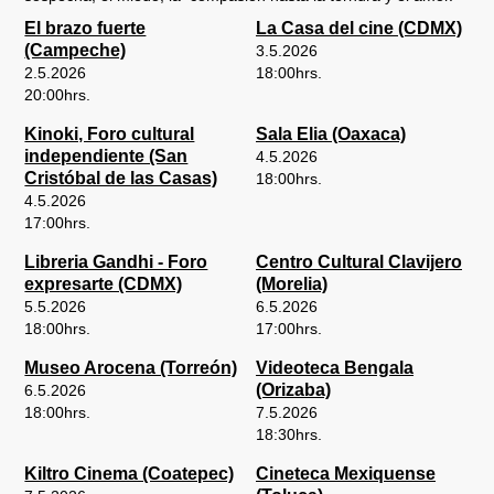
El brazo fuerte
La Casa del cine (CDMX)
(Campeche)
3.5.2026
2.5.2026
18:00
hrs.
20:00
hrs.
Kinoki, Foro cultural
Sala Elia (Oaxaca)
independiente (San
4.5.2026
Cristóbal de las Casas)
18:00
hrs.
4.5.2026
17:00
hrs.
Libreria Gandhi - Foro
Centro Cultural Clavijero
expresarte (CDMX)
(Morelia)
5.5.2026
6.5.2026
18:00
hrs.
17:00
hrs.
Museo Arocena (Torreón)
Videoteca Bengala
(Orizaba)
6.5.2026
18:00
hrs.
7.5.2026
18:30
hrs.
Kiltro Cinema (Coatepec)
Cineteca Mexiquense