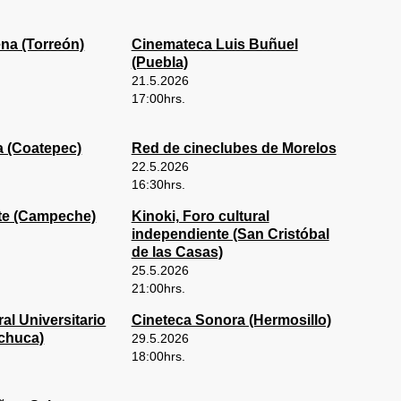
na (Torreón)
Cinemateca Luis Buñuel
(Puebla)
21.5.2026
17:00
hrs.
a (Coatepec)
Red de cineclubes de Morelos
22.5.2026
16:30
hrs.
rte (Campeche)
Kinoki, Foro cultural
independiente (San Cristóbal
de las Casas)
25.5.2026
21:00
hrs.
al Universitario
Cineteca Sonora (Hermosillo)
chuca)
29.5.2026
18:00
hrs.