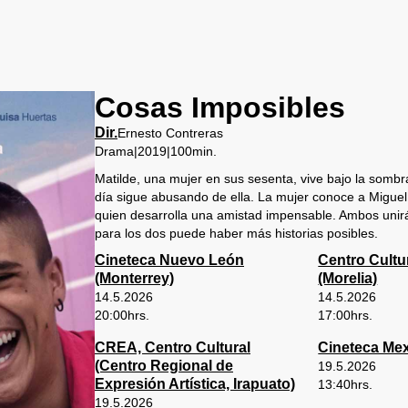
Cosas Imposibles
Dir.
Ernesto Contreras
Drama
|
2019
|
100
min.
Matilde, una mujer en sus sesenta, vive bajo la sombr
día sigue abusando de ella. La mujer conoce a Miguel,
quien desarrolla una amistad impensable. Ambos unir
para los dos puede haber más historias posibles.
Cineteca Nuevo León
Centro Cultur
(Monterrey)
(Morelia)
14.5.2026
14.5.2026
20:00
hrs.
17:00
hrs.
CREA, Centro Cultural
Cineteca Mex
(Centro Regional de
19.5.2026
Expresión Artística, Irapuato)
13:40
hrs.
19.5.2026