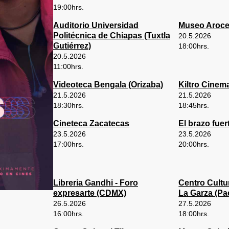
19:00
hrs.
Auditorio Universidad
Museo Aroce
Politécnica de Chiapas (Tuxtla
20.5.2026
Gutiérrez)
18:00
hrs.
20.5.2026
11:00
hrs.
Videoteca Bengala (Orizaba)
Kiltro Cinem
21.5.2026
21.5.2026
18:30
hrs.
18:45
hrs.
Cineteca Zacatecas
El brazo fue
23.5.2026
23.5.2026
17:00
hrs.
20:00
hrs.
Libreria Gandhi - Foro
Centro Cultur
expresarte (CDMX)
La Garza (Pa
26.5.2026
27.5.2026
16:00
hrs.
18:00
hrs.