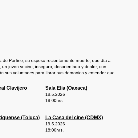
a de Porfirio, su esposo recientemente muerto, que día a
 un joven vecino, inseguro, desorientado y dealer, con
án sus voluntades para librar sus demonios y entender que
al Clavijero
Sala Elia (Oaxaca)
18.5.2026
18:00
hrs.
iquense (Toluca)
La Casa del cine (CDMX)
19.5.2026
18:00
hrs.