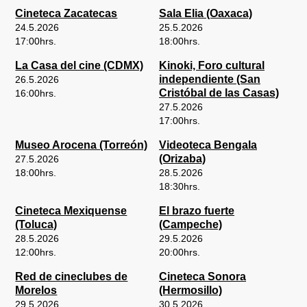
Cineteca Zacatecas
Sala Elia (Oaxaca)
24.5.2026
25.5.2026
17:00
hrs.
18:00
hrs.
La Casa del cine (CDMX)
Kinoki, Foro cultural
independiente (San
26.5.2026
Cristóbal de las Casas)
16:00
hrs.
27.5.2026
17:00
hrs.
Museo Arocena (Torreón)
Videoteca Bengala
(Orizaba)
27.5.2026
18:00
hrs.
28.5.2026
18:30
hrs.
Cineteca Mexiquense
El brazo fuerte
(Toluca)
(Campeche)
28.5.2026
29.5.2026
12:00
hrs.
20:00
hrs.
Red de cineclubes de
Cineteca Sonora
Morelos
(Hermosillo)
29.5.2026
30.5.2026