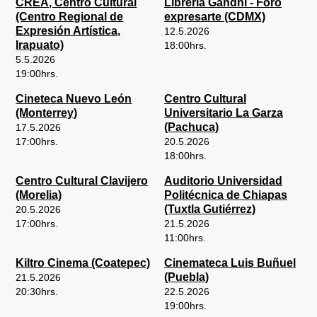
CREA, Centro Cultural
Libreria Gandhi - Foro
(Centro Regional de
expresarte (CDMX)
Expresión Artística,
12.5.2026
Irapuato)
18:00
hrs.
5.5.2026
19:00
hrs.
Cineteca Nuevo León
Centro Cultural
(Monterrey)
Universitario La Garza
(Pachuca)
17.5.2026
17:00
hrs.
20.5.2026
18:00
hrs.
Centro Cultural Clavijero
Auditorio Universidad
(Morelia)
Politécnica de Chiapas
(Tuxtla Gutiérrez)
20.5.2026
17:00
hrs.
21.5.2026
11:00
hrs.
Kiltro Cinema (Coatepec)
Cinemateca Luis Buñuel
(Puebla)
21.5.2026
20:30
hrs.
22.5.2026
19:00
hrs.