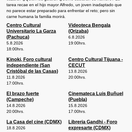
tarea recae en el hijo mayor Alfredo, un joven inadaptado que
no parece estar preparado para enfrentar el reto; pero sin
carne humana la familia morirá.
Centro Cultural
Videoteca Bengala
Universitario La Garza
(Orizaba)
(Pachuca)
6.8.2026
5.8.2026
19:00
hrs.
18:00
hrs.
Kinoki, Foro cultural
Centro Cultural Tijuana -
independiente (San
CECUT
Cristóbal de las Casas)
13.8.2026
11.8.2026
20:00
hrs.
17:00
hrs.
El brazo fuerte
Cinemateca Luis Buñuel
(Campeche)
(Puebla)
14.8.2026
15.8.2026
20:00
hrs.
17:00
hrs.
La Casa del cine (CDMX)
Libreria Gandhi - Foro
expresarte (CDMX)
18.8.2026