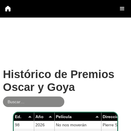
Histórico de Premios
Oscar y Goya
Ed.
Año
Película
Dirección
98
2026
No nos moverán
Pierre Saint-Ma