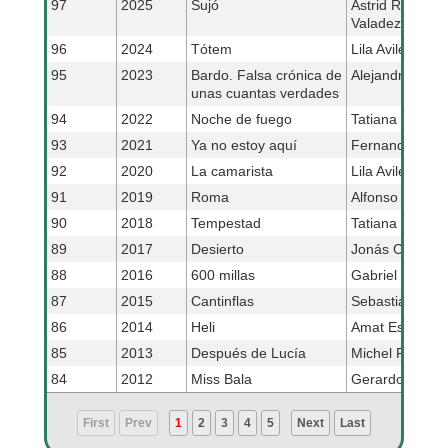
97
2025
Sujó
Astrid Rondero
Valadez
96
2024
Tótem
Lila Aviles
95
2023
Bardo. Falsa crónica de
Alejandro G. Iñ
unas cuantas verdades
94
2022
Noche de fuego
Tatiana Huezo
93
2021
Ya no estoy aquí
Fernando Fría
92
2020
La camarista
Lila Avilés
91
2019
Roma
Alfonso Cuaró
90
2018
Tempestad
Tatiana Huezo
89
2017
Desierto
Jonás Cuarón
88
2016
600 millas
Gabriel Ripstei
87
2015
Cantinflas
Sebastián del
86
2014
Heli
Amat Escalant
85
2013
Después de Lucía
Michel Franco
84
2012
Miss Bala
Gerardo Naran
First
Prev
1
2
3
4
5
Next
Last